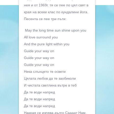
нея и от 1969г. тя се пее по цял свят в
края на всеки клас по кундалини йога.
Песента се пее три пъти:
May the long time sun shine upon you
All love surround you
And the pure light within you
Guide your way on
Guide your way on
Guide your way on
Нека слънцето те освети
Цялата любов да те заобиколи
И чистата светлина вътре в теб
Да те води напред
Да те води напред
Да те води напред
Накрая се изпява дълго Саааат Нам,