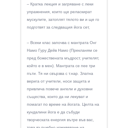
– Кратка лекция и загряване с леки
упражнения, които ще реласкират
мускулите, затоплят тялото ви и ще го
подготвят за следващия йога сет,
– Всеки клас започва с мантрата Онг
Намо Гуру Дейв Намо (Прекланям се
пред божествената мъдрост, учителят,
който е в мен). Мантрата се пее три
пъти. Тя ни свързва с т.нар. Златна
верига от учители, носи защита и
привлича повече ангели и духовни
същества, които да ни лекуват и
помагат по време на йогата. Целта на
кундалини йога е да събуди
творческата енергия вътре във вас,
това вълшебно изживяване на