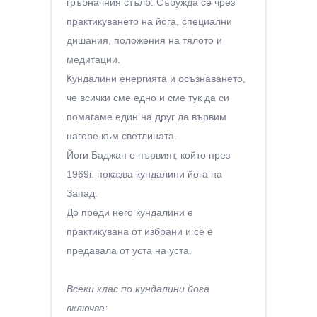
гръбначния стълб. Събужда се чрез
практикуването на йога, специални
дишания, положения на тялото и
медитации.
Кундалини енергията и осъзнаването,
че всички сме едно и сме тук да си
помагаме един на друг да вървим
нагоре към светлината.
Йоги Баджан е първият, който през
1969г. показва кундалини йога на
Запад.
До преди него кундалини е
практикувана от избрани и се е
предавала от уста на уста.
Всеки клас по кундалини йога
включва: