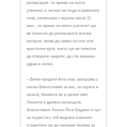
релаксация, по време на която
ученикът е легнал на пода в шавасана
поза, релаксира с музика около 11
мин., по време на която учителят ще
ви помогне да релаксирате всички
мускули, може да свири на гонг или
кристални купи, което ще ви помогне
да отворите чакрите, да сте заземен,
здрав и силен.
– Всеки кундали йога клас завършва с
песен-благословия за вас, за хората в
залата, близките ви и целия свят.
Песента е древна ирландска
благословия. Когато Йоги Баджан я чул
за първи път, той веднага помолил
студентите му да напишат музика за