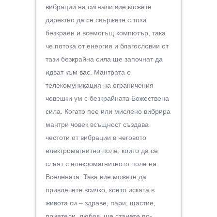
вибрации на сигнали вие можете
директно да се свържете с този
безкраен и всемогъщ компютър, така
че потока от енергия и благословии от
тази безкрайна сила ще започнат да
идват към вас. Мантрата е
телекомуникация на ограничения
човешки ум с безкрайната Божествена
сила. Когато пее или мислено вибрира
мантри човек всъщност създава
честоти от вибрации в неговото
електромагнитно поле, които да се
слеят с елекромагнитното поле на
Вселената. Така вие можете да
привлечете всичко, което иската в
живота си – здраве, пари, щастие,
приятели, любов, ще станете по-