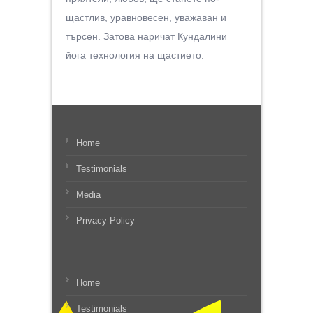
щастлив, уравновесен, уважаван и
търсен. Затова наричат Кундалини
йога технология на щастието.
Home
Testimonials
Media
Privacy Policy
Home
Testimonials