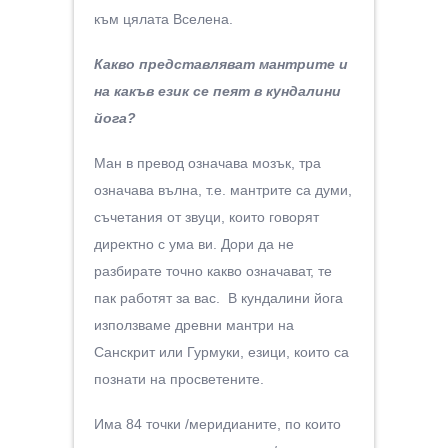
към цялата Вселена.
Какво представляват мантрите и
на какъв език се пеят в кундалини
йога?
Ман в превод означава мозък, тра
означава вълна, т.е. мантрите са думи,
съчетания от звуци, които говорят
директно с ума ви. Дори да не
разбирате точно какво означават, те
пак работят за вас. В кундалини йога
използваме древни мантри на
Санскрит или Гурмуки, езици, които са
познати на просветените.
Има 84 точки /меридианите, по които