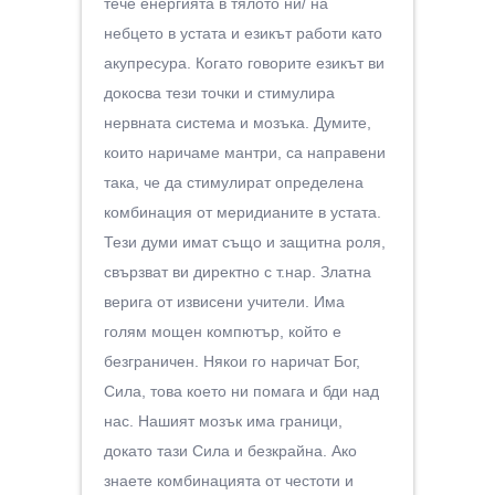
тече енергията в тялото ни/ на
небцето в устата и езикът работи като
акупресура. Когато говорите езикът ви
докосва тези точки и стимулира
нервната система и мозъка. Думите,
които наричаме мантри, са направени
така, че да стимулират определена
комбинация от меридианите в устата.
Тези думи имат също и защитна роля,
свързват ви директно с т.нар. Златна
верига от извисени учители. Има
голям мощен компютър, който е
безграничен. Някои го наричат Бог,
Сила, това което ни помага и бди над
нас. Нашият мозък има граници,
докато тази Сила и безкрайна. Ако
знаете комбинацията от честоти и