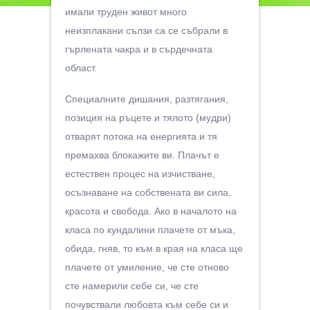
имали труден живот много
неизплакани сълзи са се събрали в
гърлената чакра и в сърдечната
област.
Специалните дишания, разтягания,
позиция на ръцете и тялото (мудри)
отварят потока на енергията и тя
премахва блокажите ви. Плачът е
естествен процес на изчистване,
осъзнаване на собствената ви сила,
красота и свобода. Ако в началото на
класа по кундалини плачете от мъка,
обида, гняв, то към в края на класа ще
плачете от умиление, че сте отново
сте намерили себе си, че сте
почувствали любовта към себе си и