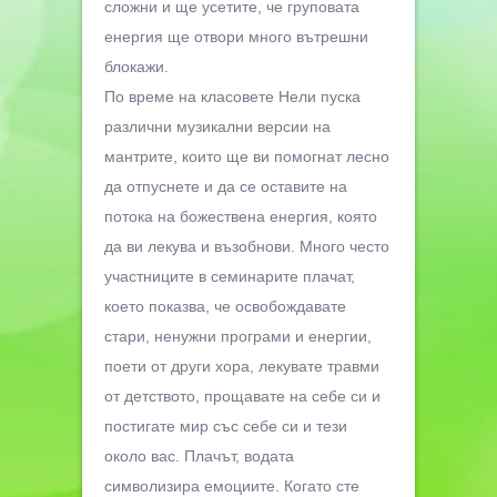
сложни и ще усетите, че груповата
енергия ще отвори много вътрешни
блокажи.
По време на класовете Нели пуска
различни музикални версии на
мантрите, които ще ви помогнат лесно
да отпуснете и да се оставите на
потока на божествена енергия, която
да ви лекува и възобнови. Много често
участниците в семинарите плачат,
което показва, че освобождавате
стари, ненужни програми и енергии,
поети от други хора, лекувате травми
от детството, прощавате на себе си и
постигате мир със себе си и тези
около вас. Плачът, водата
символизира емоциите. Когато сте