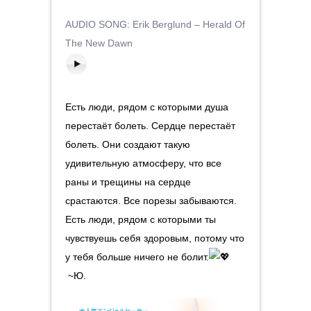
AUDIO SONG: Erik Berglund – Herald Of
The New Dawn
Есть люди, рядом с которыми душа
перестаёт болеть. Сердце перестаёт
болеть. Они создают такую
удивительную атмосферу, что все
раны и трещины на сердце
срастаются. Все порезы забываются.
Есть люди, рядом с которыми ты
чувствуешь себя здоровым, потому что
у тебя больше ничего не болит.
~Ю.