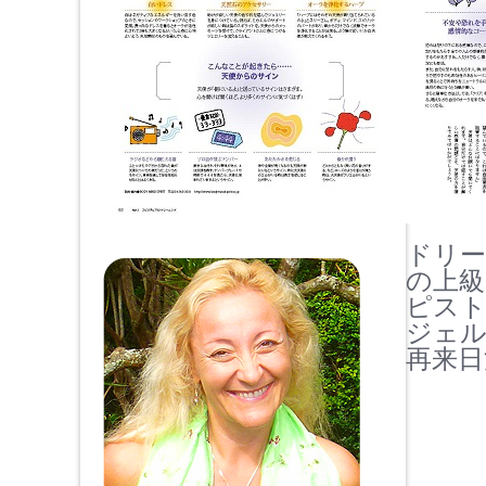
ドリ
の上
ピス
ジェル
再来日