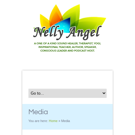
Media
You are here:
Home
»
Media